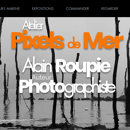
URS MARINE
EXPOSITIONS
COMMANDER
REGARDER
Atelier
Pixels
Mer
de
Roupie
Alain
Auteur
Photo
graphiste